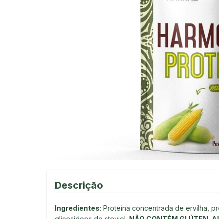
Descrição
Ingredientes
: Proteína concentrada de ervilha, p
glicosídeos de steviol.
NÃO CONTÉM GLÚTEN. A