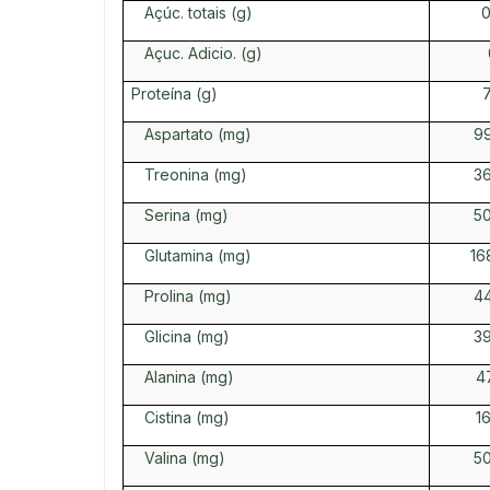
Açúc. totais (g)
0
Açuc. Adicio. (g)
Proteína (g)
Aspartato (mg)
9
Treonina (mg)
3
Serina (mg)
5
Glutamina (mg)
16
Prolina (mg)
4
Glicina (mg)
3
Alanina (mg)
4
Cistina (mg)
1
Valina (mg)
5