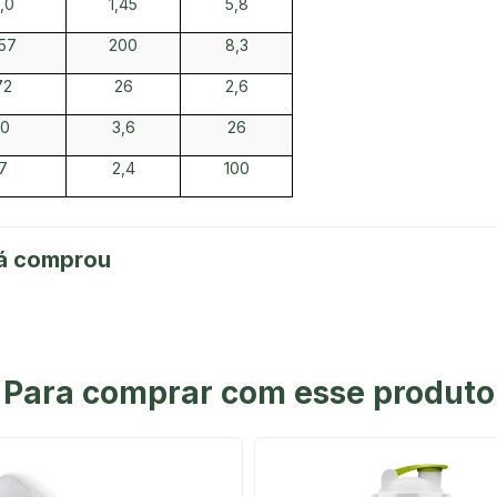
,0
1,45
5,8
57
200
8,3
72
26
2,6
10
3,6
26
7
2,4
100
já comprou
Para comprar com esse produto