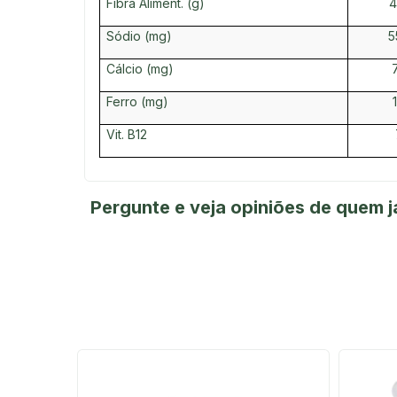
Fibra Aliment. (g)
4
Sódio (mg)
5
Cálcio (mg)
Ferro (mg)
Vit. B12
Pergunte e veja opiniões de quem 