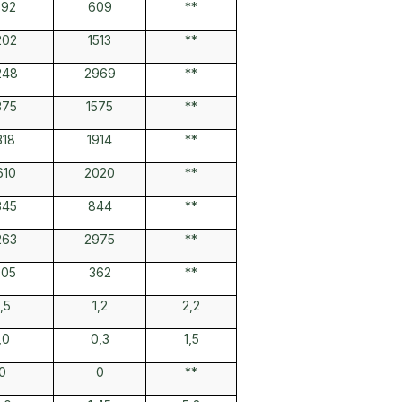
692
609
**
202
1513
**
248
2969
**
375
1575
**
318
1914
**
610
2020
**
345
844
**
263
2975
**
005
362
**
,5
1,2
2,2
,0
0,3
1,5
0
0
**