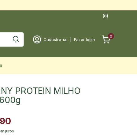
0
Cadastre-se
|
Fazer login
o
NY PROTEIN MILHO
 600g
,90
em juros