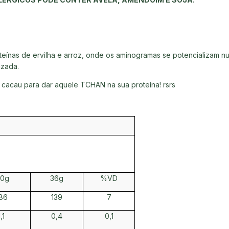
eínas de ervilha e arroz, onde os aminogramas se potencializam n
izada.
cacau para dar aquele TCHAN na sua proteína! rsrs
00g
36g
%VD
86
139
7
,1
0,4
0,1