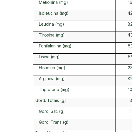
Metionina (mg)
1
Isoleucina (mg)
4
Leucina (mg)
8
Tirosina (mg)
4
Fenilalanina (mg)
5
Lisina (mg)
5
Histidina (mg)
2
Arginina (mg)
8
Triptofano (mg)
1
Gord. Totais (g)
3
Gord. Sat. (g)
1
Gord. Trans (g)