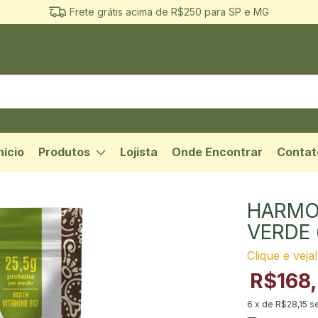
Frete grátis acima de R$250 para SP e MG
nício
Produtos
Lojista
Onde Encontrar
Contat
HARMO
VERDE
Clique e veja!
R$168
6
x de
R$28,15
s