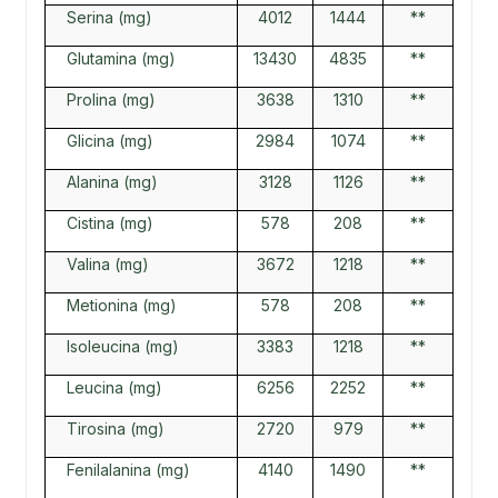
Serina (mg)
4012
1444
**
Glutamina (mg)
13430
4835
**
Prolina (mg)
3638
1310
**
Glicina (mg)
2984
1074
**
Alanina (mg)
3128
1126
**
Cistina (mg)
578
208
**
Valina (mg)
3672
1218
**
Metionina (mg)
578
208
**
Isoleucina (mg)
3383
1218
**
Leucina (mg)
6256
2252
**
Tirosina (mg)
2720
979
**
Fenilalanina (mg)
4140
1490
**