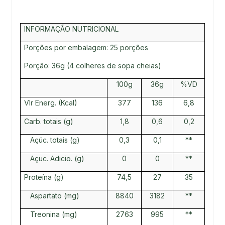
INFORMAÇÃO NUTRICIONAL
Porções por embalagem: 25 porções
Porção: 36g (4 colheres de sopa cheias)
100g
36g
%VD
Vlr Energ. (Kcal)
377
136
6,8
Carb. totais (g)
1,8
0,6
0,2
Açúc. totais (g)
0,3
0,1
**
Açuc. Adicio. (g)
0
0
**
Proteína (g)
74,5
27
35
Aspartato (mg)
8840
3182
**
Treonina (mg)
2763
995
**