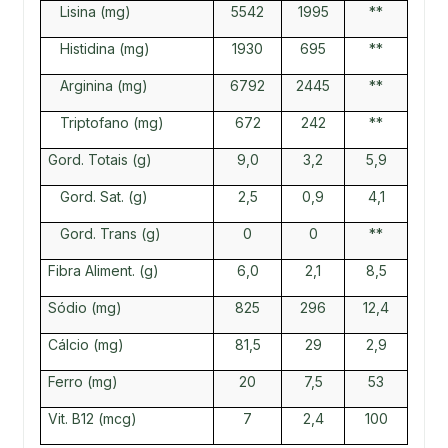
Lisina (mg)
5542
1995
**
Histidina (mg)
1930
695
**
Arginina (mg)
6792
2445
**
Triptofano (mg)
672
242
**
Gord. Totais (g)
9,0
3,2
5,9
Gord. Sat. (g)
2,5
0,9
4,1
Gord. Trans (g)
0
0
**
Fibra Aliment. (g)
6,0
2,1
8,5
Sódio (mg)
825
296
12,4
Cálcio (mg)
81,5
29
2,9
Ferro (mg)
20
7,5
53
Vit. B12 (mcg)
7
2,4
100