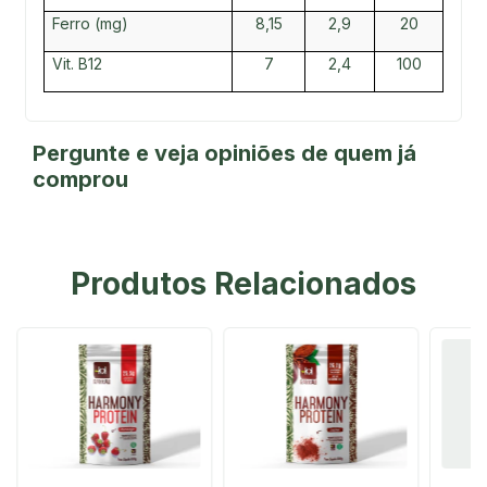
Ferro (mg)
8,15
2,9
20
Vit. B12
7
2,4
100
Pergunte e veja opiniões de quem já
comprou
Produtos Relacionados