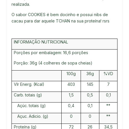
realizada.
O sabor COOKIES é bem docinho e possui nibs de
cacau para dar aquele TCHAN na sua proteína! rsrs
INFORMAÇÃO NUTRICIONAL
Porções por embalagem: 16,6 porções
Porção: 36g (4 colheres de sopa cheias)
100g
36g
%VD
Vlr Energ. (Kcal)
403
145
7
Carb. totais (g)
1,5
0,5
0,1
Açúc. totais (g)
0,4
0,1
**
Açuc. Adicio. (g)
0
0
**
Proteína (g)
72
26
34,5