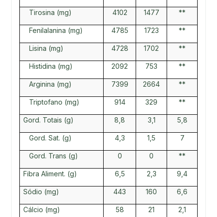
Tirosina (mg)
4102
1477
**
Fenilalanina (mg)
4785
1723
**
Lisina (mg)
4728
1702
**
Histidina (mg)
2092
753
**
Arginina (mg)
7399
2664
**
Triptofano (mg)
914
329
**
Gord. Totais (g)
8,8
3,1
5,8
Gord. Sat. (g)
4,3
1,5
7
Gord. Trans (g)
0
0
**
Fibra Aliment. (g)
6,5
2,3
9,4
Sódio (mg)
443
160
6,6
Cálcio (mg)
58
21
2,1