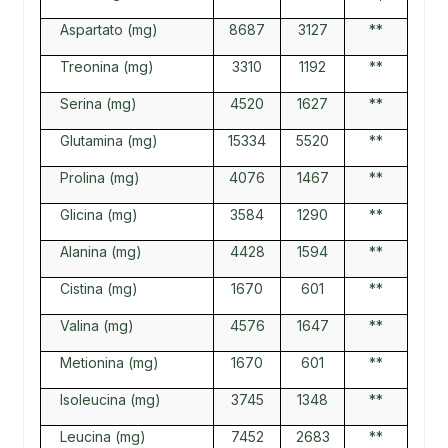
Aspartato (mg)
8687
3127
**
Treonina (mg)
3310
1192
**
Serina (mg)
4520
1627
**
Glutamina (mg)
15334
5520
**
Prolina (mg)
4076
1467
**
Glicina (mg)
3584
1290
**
Alanina (mg)
4428
1594
**
Cistina (mg)
1670
601
**
Valina (mg)
4576
1647
**
Metionina (mg)
1670
601
**
Isoleucina (mg)
3745
1348
**
Leucina (mg)
7452
2683
**