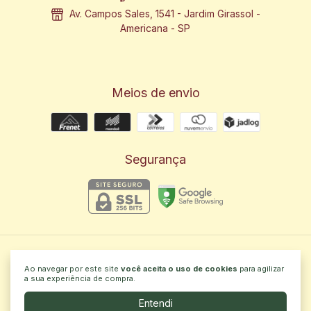
Av. Campos Sales, 1541 - Jardim Girassol -
Americana - SP
Meios de envio
Segurança
RAKKAU
Ao navegar por este site
você aceita o uso de cookies
para agilizar
©2026. EVA INDUSTRIA DE ALIMENTOS LTDA - 57590307000107.
a sua experiência de compra.
Todos os direitos reservados.
Entendi